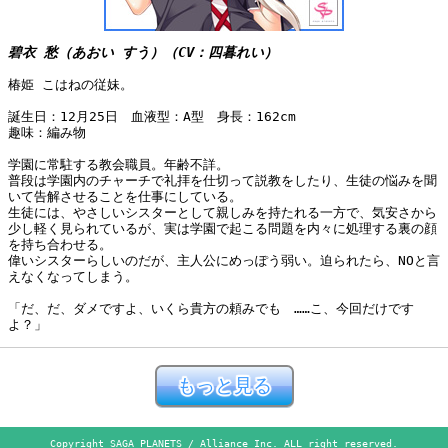
碧衣 愁（あおい すう）（CV：四暮れい）
椿姫 こはねの従妹。
誕生日：12月25日 血液型：A型 身長：162cm
趣味：編み物
学園に常駐する教会職員。年齢不詳。
普段は学園内のチャーチで礼拝を仕切って説教をしたり、生徒の悩みを聞
いて告解させることを仕事にしている。
生徒には、やさしいシスターとして親しみを持たれる一方で、気安さから
少し軽く見られているが、実は学園で起こる問題を内々に処理する裏の顔
を持ち合わせる。
偉いシスターらしいのだが、主人公にめっぽう弱い。迫られたら、NOと言
えなくなってしまう。
「だ、だ、ダメですよ、いくら貴方の頼みでも ……こ、今回だけです
よ？」
Copyright SAGA PLANETS / Alliance Inc. ALL right reserved.