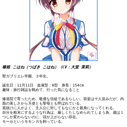
椿姫 こはね（つばき こはね）（CV：大堂 茉莉）
聖ガブリエレ学園、３年生。
誕生日：11月11日 血液型：A型 身長：154cm
趣味：旅行雑誌を眺めて、行った気になること
修道院で育ったため、敬虔な信徒であるらしい。容姿は十人並みだが、内
面の美しさから天使とも聖母とも呼ばれている。
底抜けに人がよく、主人公に対してもなにかと親身になってくれる。
自分を粗末にするような行為は、厳しくたしなめられてしまう為、歳は１
つしか変わらないのに、頭が上がらない存在。
モーセというモモンガを飼っている。