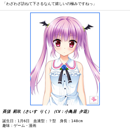
「わざわざ訪ねて下さるなんて嬉しいの極みですねっ」
斉須 莉玖（さいす りく）（CV：小鳥居 夕花）
誕生日：1月6日 血液型：？型 身長：148cm
趣味：ゲーム・漫画