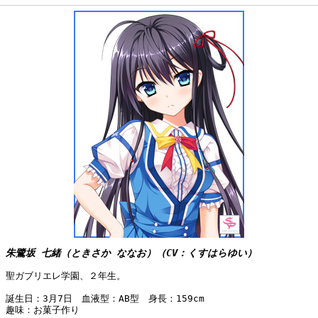
朱鷺坂 七緒（ときさか ななお）（CV：くすはらゆい）
聖ガブリエレ学園、２年生。
誕生日：3月7日 血液型：AB型 身長：159cm
趣味：お菓子作り