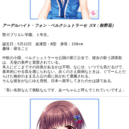
アーデルハイト・フォン・ベルクシュトラーセ（CV：秋野花）
聖ガブリエレ学園、１年生。
誕生日：5月22日 血液型：B型 身長：150cm
趣味：寝ること
中欧の小国、ベルクシュトラーセ公国の第三公女で、彼女の歌う讃美歌
は、天使の美声と賞賛されている。
本人にどこまでその自覚があるかは不明。なにせ、いつでも気だるげで、
基本的にやる気を感じられない。歩くのさえ面倒なときは、ぐでーんとだ
らけた格好のまま主人公の肩に担がれて運搬される。
そんな彼女がなにゆえ突然、日本へ留学してきたのかは謎である。
「長い名前なんて無駄なんです、あーちゃんと呼んでくれていいですよ」