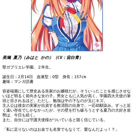
美鳩 夏乃（みはと かの）（CV：宙白青）
聖ガブリエレ学園、２年生。
誕生日：2月14日 血液型：O型 身長：157cm
趣味：マンガ読書
容姿端麗にして歴史ある良家のお嬢様だが、そういったことを感じさせな
いほど明るく前向きな女の子。男女ともに人気が高く、学園四大天使の筆
頭と目されるほど。ただし、勉強は中の下なのが玉にキズ。
主人公は彼女の実家が出資する救済院の出身で、一応幼馴染み。ずっと近
く遠い存在でしかなかったが、その壁を打ち破ろうとする夏乃の大好き攻
勢は、今日も続く。
また、自分には守護天使様がついていると固く信じている。
「私に足りないのはお金でも名誉でもなくて、愛なんだよっ！？」