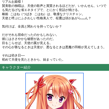
リアルお姫様！
賛美歌の独唱は、天使の歌声と賞賛されるほどだが、いかんせん、いつで
も気だるげな省エネタイプで、とにかく世話が焼ける。
椿姫 こはね（つばき こはね）は、敬虔なクリスチャン。
天使と呼ぶにふさわしい性格美人で、柾鷹は頭があがら……ん？
気付けば、全員と関わりを持ってないか？
だがそれも宿命だったのかもしれない。
彼にはささやかな秘密があったのだ。
目をこらせば、天使の翼が見える。
その心が善なるときは天使が、悪なるときは悪魔の羽根が見えてしまう。
それは幼き日――
初めて天使を見たときから、始まっていた。
キャラクター紹介