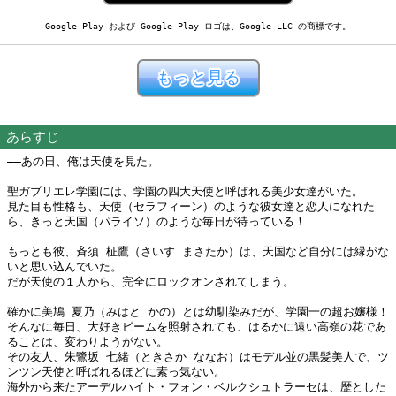
Google Play および Google Play ロゴは、Google LLC の商標です。
あらすじ
――あの日、俺は天使を見た。
聖ガブリエレ学園には、学園の四大天使と呼ばれる美少女達がいた。
見た目も性格も、天使（セラフィーン）のような彼女達と恋人になれた
ら、きっと天国（パライソ）のような毎日が待っている！
もっとも彼、斉須 柾鷹（さいす まさたか）は、天国など自分には縁がな
いと思い込んでいた。
だが天使の１人から、完全にロックオンされてしまう。
確かに美鳩 夏乃（みはと かの）とは幼馴染みだが、学園一の超お嬢様！
そんなに毎日、大好きビームを照射されても、はるかに遠い高嶺の花であ
ることは、変わりようがない。
その友人、朱鷺坂 七緒（ときさか ななお）はモデル並の黒髪美人で、ツ
ンツン天使と呼ばれるほどに素っ気ない。
海外から来たアーデルハイト・フォン・ベルクシュトラーセは、歴とした